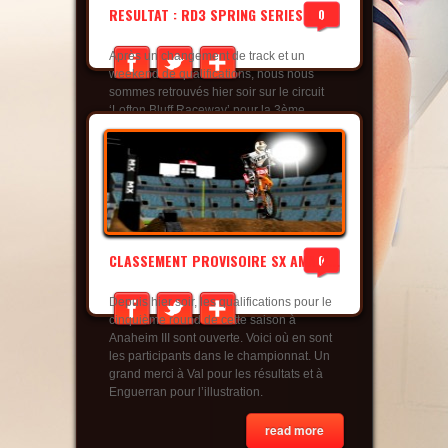
RESULTAT : RD3 SPRING SERIES L...
0
Après un changement de track et un
weekend de qualifications, nous nous
sommes retrouvés hier soir sur le circuit
‘Lofton Bluff Raceway’ pour la 3ème
épreuve du championnat MX Spring Series
2014. Une bien belle soirée sur un track à
la fois rapide et technique, qui a tenu
toutes ses promesses. 30 Qualifiés en Mx2,
18 en Mx1 soit 48......
read more
CLASSEMENT PROVISOIRE SX AMA 2...
0
Depuis hier soir, les qualifications pour le
cinquième round de cette saison à
Anaheim III sont ouverte. Voici où en sont
les participants dans le championnat. Un
grand merci à Val pour les résultats et à
Enguerran pour l’illustration.
read more